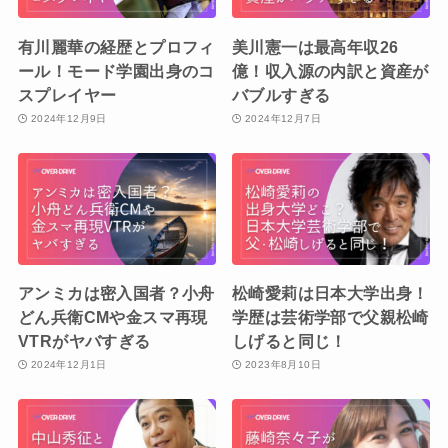
有川麗華の経歴とプロフィ
美川憲一は最高年収26
ール！モード学園出身のコ
億！収入源の内訳と資産が
スプレイヤー
バブルすぎる
2024年12月9日
2024年12月7日
アンミカは密入国者？小舟
松崎愛莉は日本大学出身！
どん兵衛CMや金スマ再現
学歴は芸術学部で父親松崎
VTRがヤバすぎる
しげると同じ！
2024年12月1日
2023年8月10日